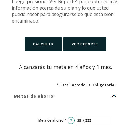
Luego presione “Ver Reporte” para obtener más
información acerca de su plan y lo que usted
puede hacer para asegurarse de que está bien
encaminado.
Alcanzarás tu meta en 4 años y 1 mes.
*
Esta Entrada Es Obligatoria.
Metas de ahorro:
Meta de ahorro
:
*
Ingresa
?
un
monto
entre