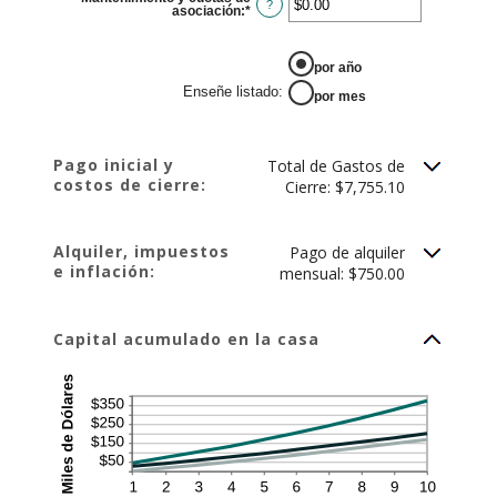
y
?
asociación
:
*
Ingresa
10%
un
monto
entre
ENSE&NTILDE;E LISTADO
-$20,000.00
por año
y
Enseñe listado
:
$20,000.00
por mes
Pago inicial y
Total de Gastos de
costos de cierre:
Cierre: $7,755.10
Alquiler, impuestos
Pago de alquiler
e inflación:
mensual: $750.00
Capital acumulado en la casa