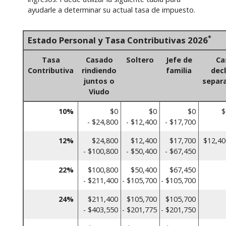
ayudarle a determinar su actual tasa de impuesto.
*
Estado Personal y Tasa Contributivas 2026
Tasa
Casado
Soltero
Jefe de
Ca
Contributiva
rindiendo
familia
dec
juntos o
separ
Viudo
10%
$0
$0
$0
$
- $24,800
- $12,400
- $17,700
12%
$24,800
$12,400
$17,700
$12,40
- $100,800
- $50,400
- $67,450
22%
$100,800
$50,400
$67,450
- $211,400
- $105,700
- $105,700
24%
$211,400
$105,700
$105,700
- $403,550
- $201,775
- $201,750