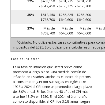
32%
$403,550
$201,775
$201,750
- $512,450
- $256,225
- $256,200
35%
$512,450
$256,225
$256,200
- $768,700
- $640,600
- $640,600
37%
Más de
Más de
Más de
Más d
$768,700
$640,600
$640,600
*
Cuidado: No utilice estas tasas contributivas para comp
impuestos del 2025. Solo utilizar para calcular estimados pa
Tasa de inflación
Es la tasa de inflación que usted prevé como
promedio a largo plazo. Una medida común de
inflación en Estados Unidos es el Índice de precios
al consumidor (CPI por sus siglas en inglés). De
1925 a 2024 el CPI tiene un promedio a largo plazo
del 3.0% anual. En los últimos 40 años el CPI más
alto fue 13.5% en 1980. En el 2024, el último año
completo disponible, el CPI fue 3.2% anual, según