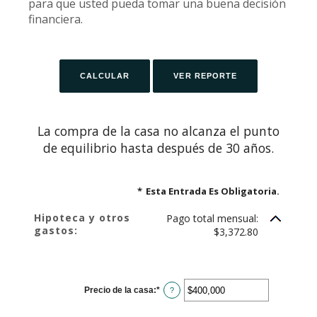
para que usted pueda tomar una buena decisión
financiera.
La compra de la casa no alcanza el punto
de equilibrio hasta después de 30 años.
*
Esta Entrada Es Obligatoria.
Hipoteca y otros
Pago total mensual:
gastos:
$3,372.80
Precio de la casa
:
*
Ingresa
?
un
monto
entre