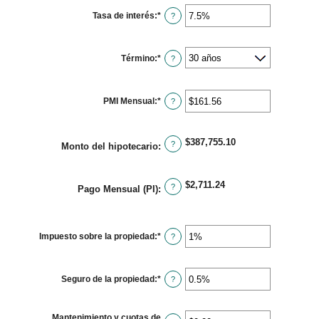
$0
Tasa de interés
:
*
y
Ingresa
?
$250,000,000
un
monto
entre
0%
Término
:
*
y
?
50%
PMI Mensual
:
*
Ingresa
?
un
monto
entre
$0.00
$387,755.10
y
?
Monto del hipotecario
:
$5,000.00
$2,711.24
?
Pago Mensual (PI)
:
Impuesto sobre la propiedad
:
*
Ingresa
?
un
monto
entre
0%
Seguro de la propiedad
:
*
y
Ingresa
?
20%
un
monto
entre
0%
Mantenimiento y cuotas de